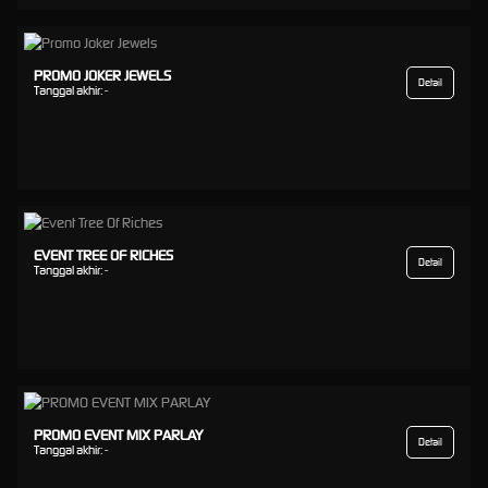
PROMO JOKER JEWELS
Detail
Tanggal akhir:
-
EVENT TREE OF RICHES
Detail
Tanggal akhir:
-
PROMO EVENT MIX PARLAY
Detail
Tanggal akhir:
-