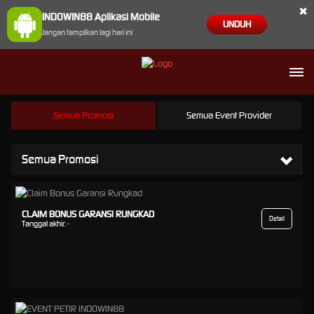
×
INDOWIN88 Aplikasi Mobile
UNDUH
Jangan tampilkan lagi hari ini
Semua Promosi
Semua Event Provider
Semua Promosi
CLAIM BONUS GARANSI RUNGKAD
Detail
Tanggal akhir:
-