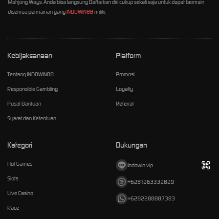
Mahjong Ways. Anda bisa langsung Daftarkan diri cukup sekali saja untuk dapat bermain
disemua permainan yang
INDOWIN88
miliki.
Kebijaksanaan
Platform
Tentang INDOWIN88
Promosi
Responsible Gambling
Loyalty
Pusat Bantuan
Referral
Syarat dan Ketentuan
Kategori
Dukungan
Hot Games
Indowin.vip
Slots
+6281263332829
Live Casino
+6282288887383
Race