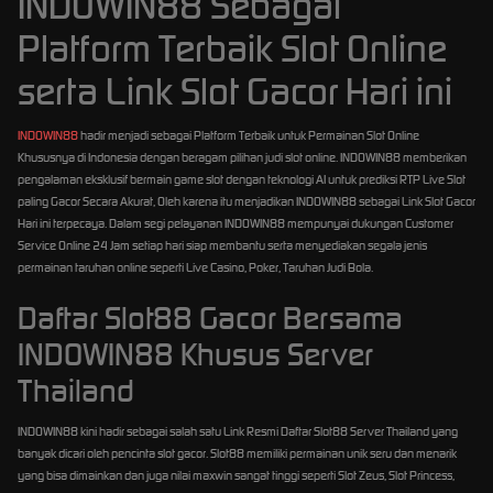
INDOWIN88 Sebagai
Platform Terbaik Slot Online
serta Link Slot Gacor Hari ini
INDOWIN88
hadir menjadi sebagai Platform Terbaik untuk Permainan Slot Online
Khususnya di Indonesia dengan beragam pilihan judi slot online. INDOWIN88 memberikan
pengalaman eksklusif bermain game slot dengan teknologi AI untuk prediksi RTP Live Slot
paling Gacor Secara Akurat, Oleh karena itu menjadikan INDOWIN88 sebagai Link Slot Gacor
Hari ini terpecaya. Dalam segi pelayanan INDOWIN88 mempunyai dukungan Customer
Service Online 24 Jam setiap hari siap membantu serta menyediakan segala jenis
permainan taruhan online seperti Live Casino, Poker, Taruhan Judi Bola.
Daftar Slot88 Gacor Bersama
INDOWIN88 Khusus Server
Thailand
INDOWIN88 kini hadir sebagai salah satu Link Resmi Daftar Slot88 Server Thailand yang
banyak dicari oleh pencinta slot gacor. Slot88 memiliki permainan unik seru dan menarik
yang bisa dimainkan dan juga nilai maxwin sangat tinggi seperti Slot Zeus, Slot Princess,