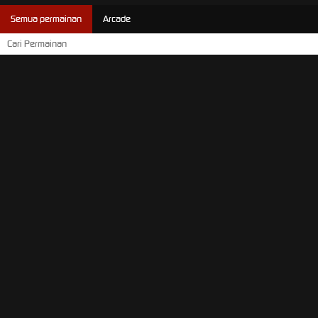
Semua permainan
Arcade