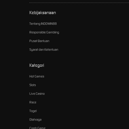
Kebijaksanaan
Tentang INDOWIN88
Responsible Gambling
Pusat Bantuan
Syarat dan Ketentuan
Kategori
Hot Games
Slots
Live Casino
Race
Togel
Olahraga
Crash Game