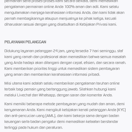
permainan serta proses-proses kami secara berkala, demi memastikan
pengalaman permainan online Anda 100% aman dan adil. Kami selalu
mengutamakan menjaga kerahasiaan informasi Anda, dan kami tidak akan
pernah membagikannya ataupun menjualnya ke pihak ketiga, kecuali
diharuskan sesuai dengan yang disebutkan di Kebijakan Privasi kami.
PELAYANAN PELANGGAN
Didukung layanan pelanggan 24 jam, yang tersedia 7 hari seminggu, staf
kami yang ramah dan profesional akan memastikan bahwa semua masalah
yang Anda hadapi akan ditangani dengan cepat, efisien, dan secara ramah.
Kami memberikan prioritas tinggi untuk memastikan sistem pembayaran
yang aman dan memberikan kerahasiaan informasi pribadi.
Misi utama kami adalah selalu memberikan pengalaman taruhan online
terbaik bagi pemain yang bertanggung jawab. Silahkan hubungi kami
melalui Livechat dan Whatsapp, dengan saran dan komentar Anda.
Kami memilki beberapa metode pembayaran yang mudah dan aman, demi
kenyamanan Anda. Kami mengikuti kebijakan kenali pelanggan Anda (KYC)
dan anti-pencucian uang (AML), dan kami bekerja sama dengan badan
keuangan serta badan pengatur demi memastikan ketaatan berstandar
tertinggi pada hukum dan peraturan.