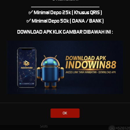
-----------------------------------------------
✅ Minimal Depo 25k ( Khusus QRIS )
✅ Minimal Depo 50k ( DANA / BANK )
ftar Slot88 Server Thailand
DOWNLOAD APK KLIK GAMBAR DIBAWAH INI :
rm Terbaik Slot Online serta Lin
line Khususnya di Indonesia dengan beragam pilihan judi slot online. INDOWIN88 memberikan penga
WIN88 sebagai Link Slot Gacor Hari ini terpecaya. Dalam segi pelayanan INDOWIN88 mempunyai du
, Taruhan Judi Bola.
a INDOWIN88 Khusus Server Thailand
and yang banyak dicari oleh pencinta slot gacor. Slot88 memiliki permainan unik seru dan menarik 
i saja untuk dapat bermain disemua permainan yang
INDOWIN88
miliki.
Kategori
Dukungan
OK
Hot Games
Indowin.
Slots
+62812