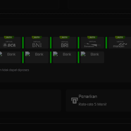
 tidak dapat diproses
Penarikan
Rata-rata 5 Menit