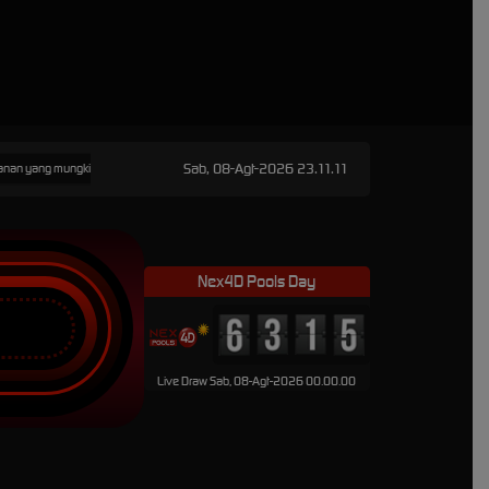
Sab, 08-Agt-2026 23.11.11
 mungkin ditimbulkan.
Pemeliharaan Terjadwal: MarbleX pada 31-Jul-2026 dari 00.00.00 sam
Nex4D Pools Day
Live Draw Sab, 08-Agt-2026 00.00.00