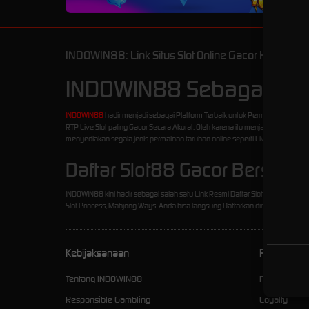
INDOWIN88: Link Situs Slot Online Gacor Hari ini Da
INDOWIN88 Sebagai Platfo
INDOWIN88
hadir menjadi sebagai Platform Terbaik untuk Permainan Slot On
RTP Live Slot paling Gacor Secara Akurat, Oleh karena itu menjadikan INDO
menyediakan segala jenis permainan taruhan online seperti Live Casino, Poker
Daftar Slot88 Gacor Bersam
INDOWIN88 kini hadir sebagai salah satu Link Resmi Daftar Slot88 Server Thail
Slot Princess, Mahjong Ways. Anda bisa langsung Daftarkan diri cukup sekal
Kebijaksanaan
Platform
Tentang INDOWIN88
Promosi
Responsible Gambling
Loyalty