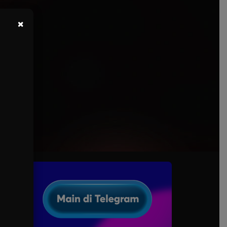
×
Pindai kode
untuk Und
Android A