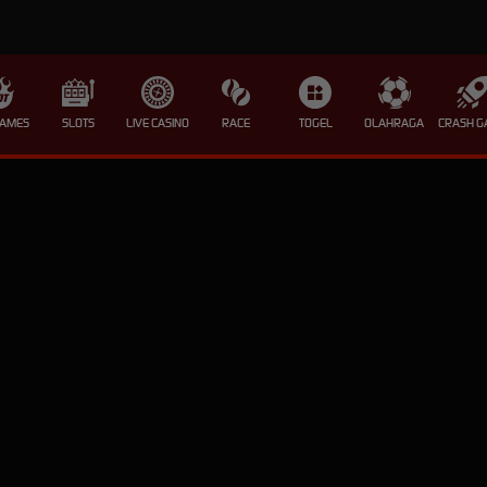
GAMES
SLOTS
LIVE CASINO
RACE
TOGEL
OLAHRAGA
CRASH 