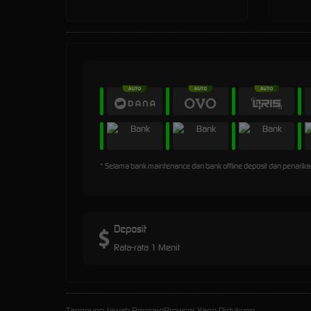
* Selama bank maintenance dan bank offline deposit dan penarikan
Deposit
Rata-rata 1 Menit
Tanggung Jawab Bermain
Browser Yang Didukung