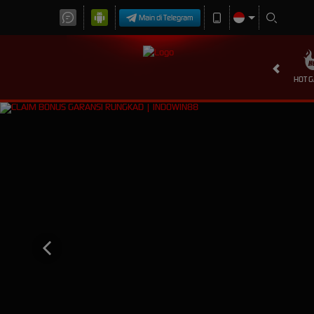
Main di Telegram
HOT 