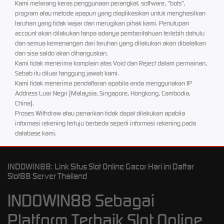
Kami melarang keras penggunaan perangkat, software, "bots",
program atau metode apapun yang diaplikasikan untuk menghasilkan
taruhan yang tidak wajar dan merugikan pihak kami. Penutupan
account akan dilakukan tanpa adanya pemberitahuan terlebih dahulu
dan semua kemenangan dari taruhan yang dilakukan akan dibatalkan
dan sisa saldo akan dihanguskan.
Kami tidak menerima komplain atas Void dan Reject dalam permainan,
Sebab itu diluar tanggung jawab kami.
Kami tidak menerima pendaftaran apabila anda menggunakan IP
Address Luar Negri (Malaysia, Singapore, Hongkong, Cambodia,
China).
Proses Withdraw atau penarikan tidak dapat dilakukan apabila
informasi rekening tertuju berbeda seperti informasi rekening pada
database kami.
INDOWIN88: Link Situs Slot Online Gacor Hari ini Daftar
Slot88 Server Thailand
INDOWIN88 Sebagai
Platform Terbaik Slot Online