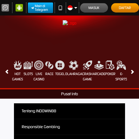
Main di
MASUK
DAFTAR
Telegram
HOT
SLOTS
LIVE
RACE
TOGEL
OLAHRAGA
CRASH
ARCADE
POKER
E-
SABUN
GAMES
CASINO
GAME
SPORTS
AYAM
Pusat Info
Tentang INDOWIN88
Responsible Gambling