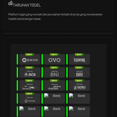
TARUHAN TOGEL
Platform togel yang menarik dari perusahan terbaik di dunia yang menawarkan
hadiah kemenangan besar