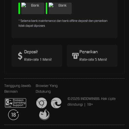
* Selama bank maintenance dan bank offline deposit dan penarikan
tidak dapat diproses
Deposit
Penarikan
Rata-rata 1 Menit
Rata-rata 5 Menit
Tanggung Jawab
Browser Yang
Bermain
Didukung
©2026 INDOWIN88. Hak cipta
dilindungi | 18+