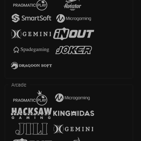
Arcade