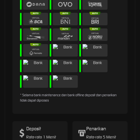
* Selama bank maintenance dan bank offline deposit dan penarikan
tidak dapat diproses
Deposit
Penarikan
Rata-rata 1 Menit
Rata-rata 5 Menit