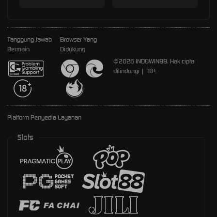
Tanggung Jawab
Browser Yang
Bermain
Didukung
©2026 INDOWIN88. Hak cipta
dilindungi | 18+
Platform Penyedia Layanan
Slots