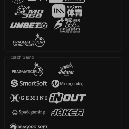
Crash Game