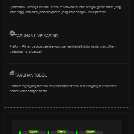
Sportsbook Gaming Platform Terbaik menawarkan lebih banyak game, odds yang
lebih tinggi, dan menyediakan pilihan yang lebih banyak untuk pemain.
TARUHAN LIVE KASINO
Platform Pilihan bagi perusahaan-perusahaan terbaik di dunia, dengan pilihan
variasi game terbanyak
TARUHAN TOGEL
Platform togel yang menarik dari perusahan terbaik di dunia yang menawarkan
hadiah kemenangan besar