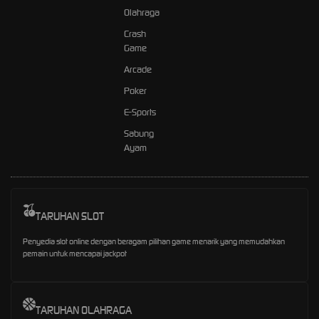
Olahraga
Crash
Game
Arcade
Poker
E-Sports
Sabung
Ayam
TARUHAN SLOT
Penyedia slot online dengan beragam pilihan game menarik yang memudahkan
pemain untuk mencapai jackpot
TARUHAN OLAHRAGA