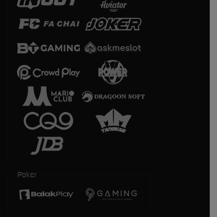
Poker