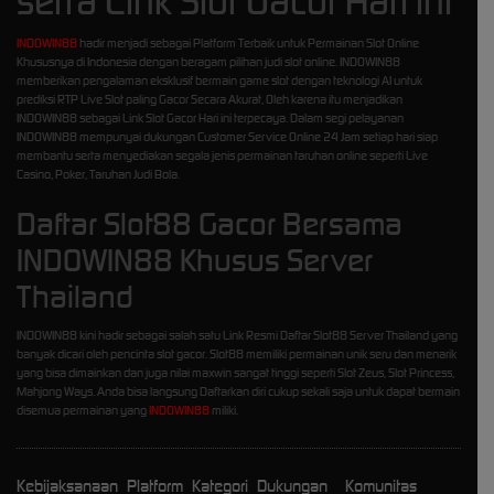
serta Link Slot Gacor Hari ini
INDOWIN88
hadir menjadi sebagai Platform Terbaik untuk Permainan Slot Online
Khususnya di Indonesia dengan beragam pilihan judi slot online. INDOWIN88
memberikan pengalaman eksklusif bermain game slot dengan teknologi AI untuk
prediksi RTP Live Slot paling Gacor Secara Akurat, Oleh karena itu menjadikan
INDOWIN88 sebagai Link Slot Gacor Hari ini terpecaya. Dalam segi pelayanan
INDOWIN88 mempunyai dukungan Customer Service Online 24 Jam setiap hari siap
membantu serta menyediakan segala jenis permainan taruhan online seperti Live
Casino, Poker, Taruhan Judi Bola.
Daftar Slot88 Gacor Bersama
INDOWIN88 Khusus Server
Thailand
INDOWIN88 kini hadir sebagai salah satu Link Resmi Daftar Slot88 Server Thailand yang
banyak dicari oleh pencinta slot gacor. Slot88 memiliki permainan unik seru dan menarik
yang bisa dimainkan dan juga nilai maxwin sangat tinggi seperti Slot Zeus, Slot Princess,
Mahjong Ways. Anda bisa langsung Daftarkan diri cukup sekali saja untuk dapat bermain
disemua permainan yang
INDOWIN88
miliki.
Kebijaksanaan
Platform
Kategori
Dukungan
Komunitas