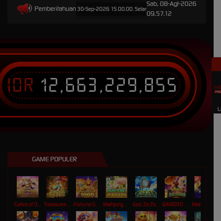
Sab, 08-Agt-2026
Pemberitahuan
n-2026 dari 15.00.00 sampai 30-Sep-2026 15.00.00. Selama waktu ini, PP Virtual Sports permai
09.57.12
IDR
12,663,229,855
L
GAME POPULER
Gates of Olympus POP
Treasures of Aztec
Fortune Garuda 1000
Mahjong MaxWin
Epic Ze Zeus
BANDITO RETURNS
Mahjong Magic