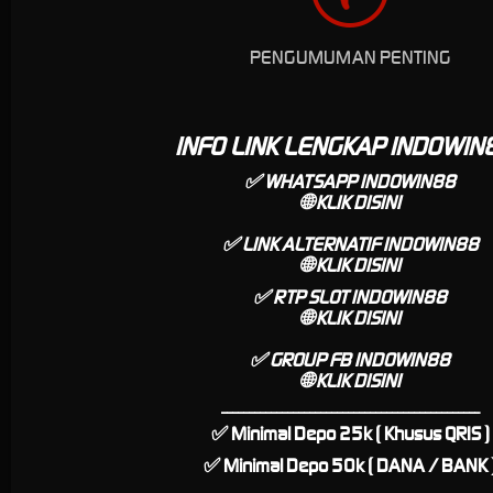
PENGUMUMAN PENTING
INFO LINK LENGKAP INDOWIN
✅ WHATSAPP INDOWIN88
🌐
KLIK DISINI
✅ LINK ALTERNATIF INDOWIN88
🌐
KLIK DISINI
✅ RTP SLOT INDOWIN88
🌐
KLIK DISINI
✅ GROUP FB INDOWIN88
🌐
KLIK DISINI
-----------------------------------------------
✅ Minimal Depo 25k ( Khusus QRIS )
✅ Minimal Depo 50k ( DANA / BANK 