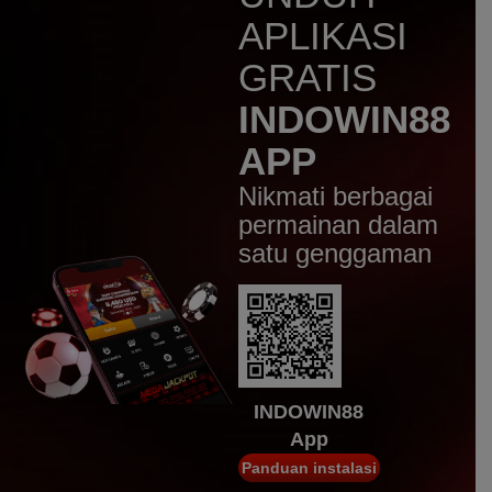
stev****o
APLIKASI
IDR
5,723,200.00
Gates of Olympus Super
GRATIS
Scatter
INDOWIN88
ro****3
IDR
5,272,160.00
APP
Gates of Olympus Super
Scatter
Nikmati berbagai
mugiw****5
permainan dalam
IDR
4,960,080.00
satu genggaman
Mahjong Wins Triple Pot
p***a
IDR
4,395,000.00
Mahjong Wins 2
dede****9
IDR
4,187,750.00
Sweet Bonanza
INDOWIN88
App
p***a
IDR
4,174,000.00
Panduan instalasi
Mahjong Wins 2