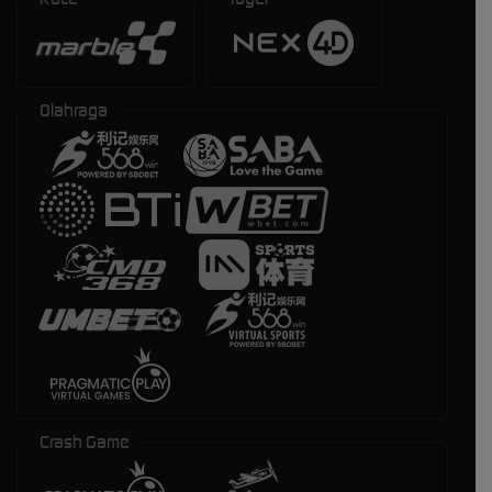
Olahraga
Crash Game