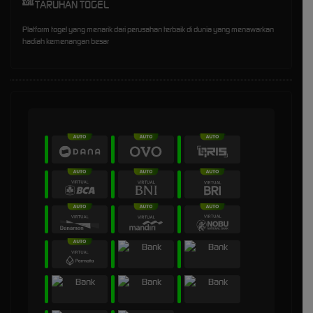
TARUHAN TOGEL
Platform togel yang menarik dari perusahan terbaik di dunia yang menawarkan
hadiah kemenangan besar