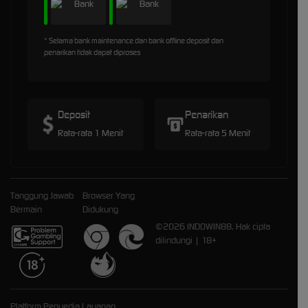
* Selama bank maintenance dan bank offline deposit dan
penarikan tidak dapat diproses
Deposit
Penarikan
Rata-rata 1 Menit
Rata-rata 5 Menit
Tanggung Jawab
Browser Yang
Bermain
Didukung
©2026 INDOWIN88. Hak cipta
dilindungi | 18+
Platform Penyedia Layanan