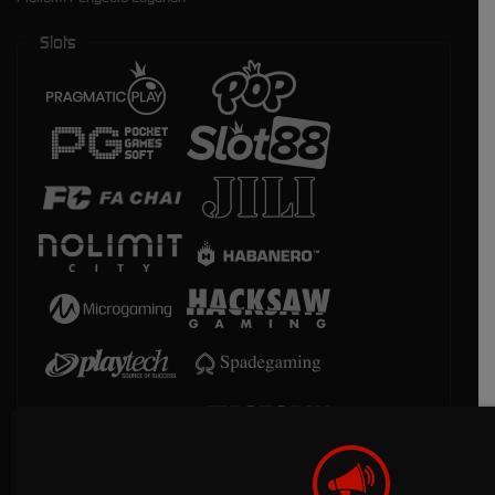
Slots