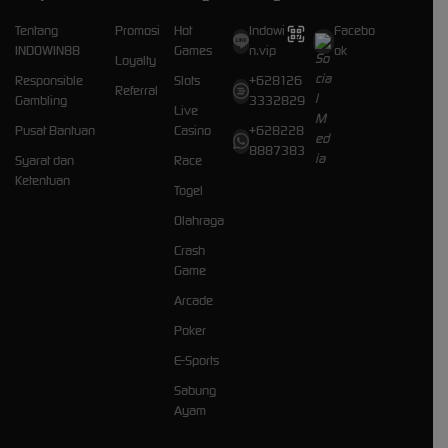
Tentang
Promosi
Hot
Indowi
Facebo
INDOWIN88
Games
n.vip
ok
Loyalty
Responsible
Slots
+628126
Referral
Gambling
3332829
Live
Pusat Bantuan
Casino
+628228
8887383
Syarat dan
Race
Ketentuan
Togel
Olahraga
Crash
Game
Arcade
Poker
E-Sports
Sabung
Ayam