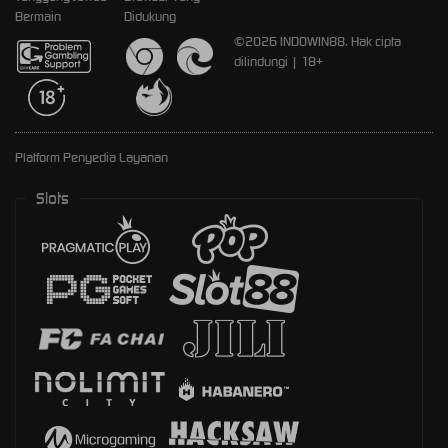
Bermain
Didukung
©2026 INDOWIN88. Hak cipta
dilindungi | 18+
Platform Penyedia Layanan
Slots