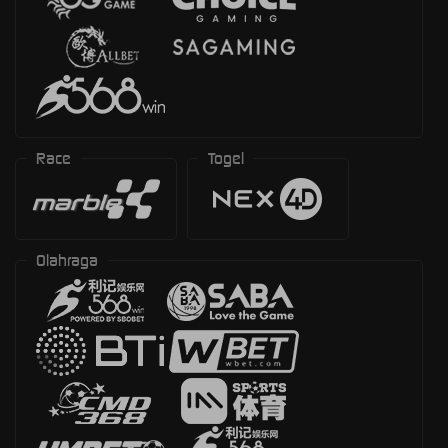
Race
Togel
Olahraga