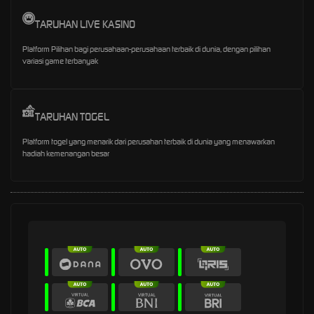
TARUHAN LIVE KASINO
Platform Pilihan bagi perusahaan-perusahaan terbaik di dunia, dengan pilihan
variasi game terbanyak
TARUHAN TOGEL
Platform togel yang menarik dari perusahan terbaik di dunia yang menawarkan
hadiah kemenangan besar