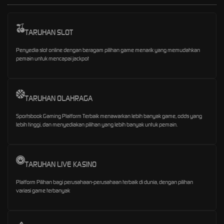
TARUHAN SLOT
Penyedia slot online dengan beragam pilihan game menarik yang memudahkan
pemain untuk mencapai jackpot
TARUHAN OLAHRAGA
Sportsbook Gaming Platform Terbaik menawarkan lebih banyak game, odds yang
lebih tinggi, dan menyediakan pilihan yang lebih banyak untuk pemain.
TARUHAN LIVE KASINO
Platform Pilihan bagi perusahaan-perusahaan terbaik di dunia, dengan pilihan
variasi game terbanyak