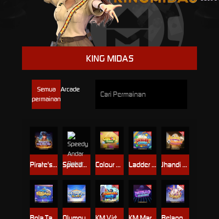
KING MIDAS
Semua
Arcade
permainan
Pirate's Tresure
Speedy Andar Bahar
Colour Game
Ladder Game
Jhandi Munda
Bola Tangkas
Olympus Glory
KM Virtual Animal Race
KM Marble Knockout
Belangkai 2