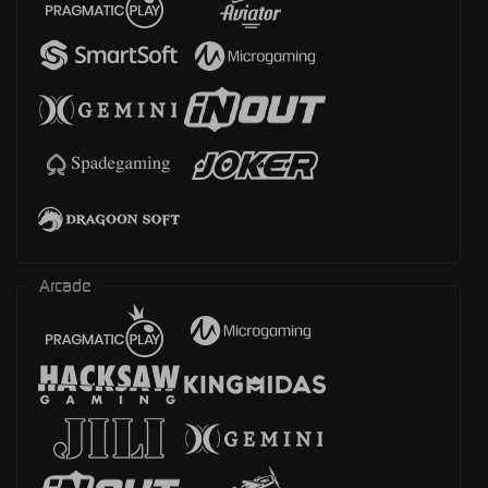
Arcade