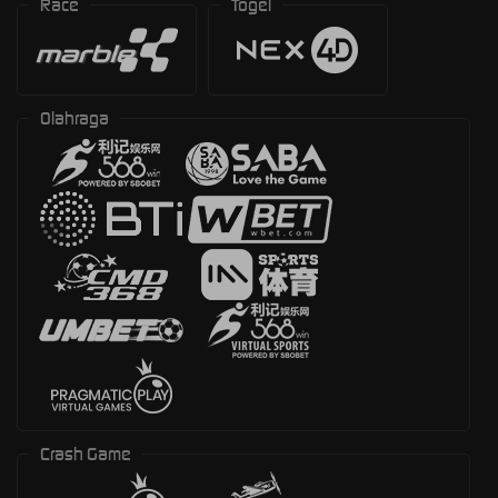
Race
Togel
Olahraga
Crash Game