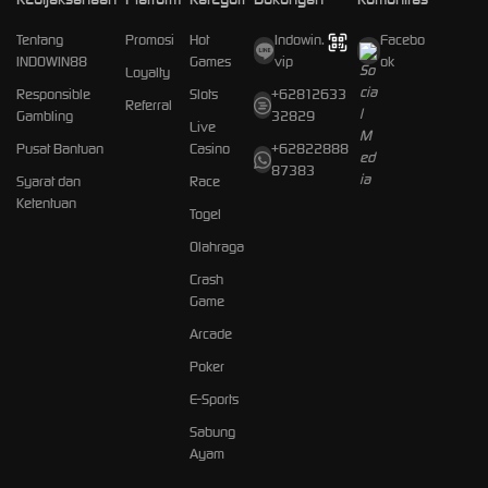
Tentang
Promosi
Hot
Indowin.
Facebo
INDOWIN88
Games
vip
ok
Loyalty
Responsible
Slots
+62812633
Referral
Gambling
32829
Live
Pusat Bantuan
Casino
+62822888
87383
Syarat dan
Race
Ketentuan
Togel
Olahraga
Crash
Game
Arcade
Poker
E-Sports
Sabung
Ayam