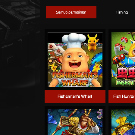
Semua permainan
Fishing
Fisherman's Wharf
Fish Hunter