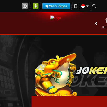
Main di Telegram
HOT