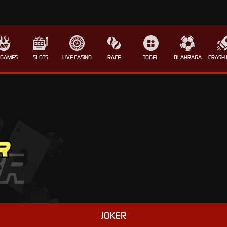
 GAMES
SLOTS
LIVE CASINO
RACE
TOGEL
OLAHRAGA
CRASH
JOKER