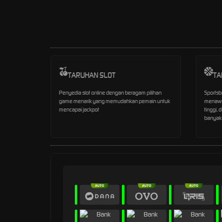
TARUHAN SLOT
TA
Penyedia slot online dengan beragam pilihan
Sportsb
game menarik yang memudahkan pemain untuk
menawar
mencapai jackpot
tinggi,
banyak 