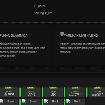
E-Sports
Sabung Ayam
RUHAN OLAHRAGA
TARUHAN LIVE KASINO
ook Gaming Platform Terbaik
Platform Pilihan bagi perusahaan-perusa
kan lebih banyak game, odds yang lebih
terbaik di dunia, dengan pilihan variasi g
 dan menyediakan pilihan yang lebih
terbanyak
untuk pemain.