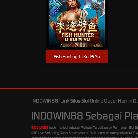
Fish Hunting: Li Kui Pi Yu
INDOWIN88: Link Situs Slot Online Gacor Hari ini D
INDOWIN88 Sebagai Platfo
INDOWIN88
hadir menjadi sebagai Platform Terbaik untuk Permainan Slot O
RTP Live Slot paling Gacor Secara Akurat, Oleh karena itu menjadikan IND