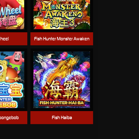
heel
Fish Hunter Monster Awaken
Spongebob
Fish Haiba