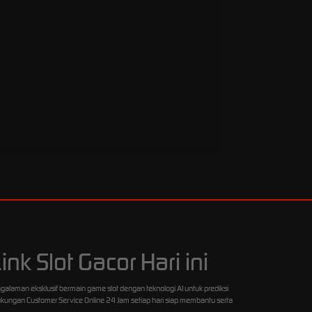
nk Slot Gacor Hari ini
galaman eksklusif bermain game slot dengan teknologi AI untuk prediksi
ukungan Customer Service Online 24 Jam setiap hari siap membantu serta