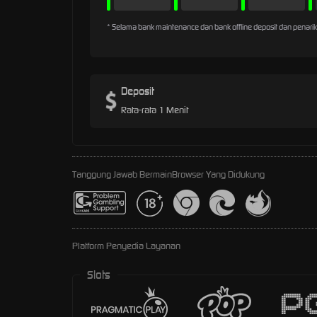
* Selama bank maintenance dan bank offline deposit dan penarik
Deposit
Rata-rata 1 Menit
Tanggung Jawab Bermain
Browser Yang Didukung
Platform Penyedia Layanan
Slots