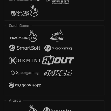
Crash Game
Arcade