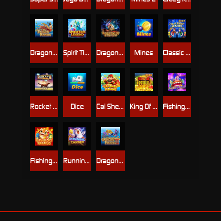
Dragon Fishing
Spirit Tide Legend
Dragon of Demons
Mines
Classic Mario
Rocket Derby
Dice
Cai Shen Fishing
King Of Football
Fishing Disco
Fishing YiLuFa
Running Chicken
Dragon Fishing II