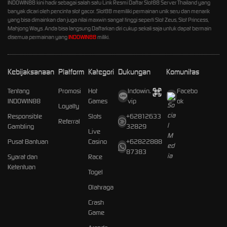
INDOWIN88 kini hadir sebagai salah satu Link Resmi Daftar Slot88 Server Thailand yang
banyak dicari oleh pencinta slot gacor. Slot88 memiliki permainan unik seru dan menarik
yang bisa dimainkan dan juga nilai maxwin sangat tinggi seperti Slot Zeus, Slot Princess,
Mahjong Ways. Anda bisa langsung Daftarkan diri cukup sekali saja untuk dapat bermain
disemua permainan yang
INDOWIN88
miliki.
Kebijaksanaan
Platform
Kategori
Dukungan
Komunitas
Tentang
Promosi
Hot
Indowin.
Facebo
INDOWIN88
Games
vip
ok
Loyalty
Responsible
Slots
+62812633
Referral
Gambling
32829
Live
Pusat Bantuan
Casino
+62822888
87383
Syarat dan
Race
Ketentuan
Togel
Olahraga
Crash
Game