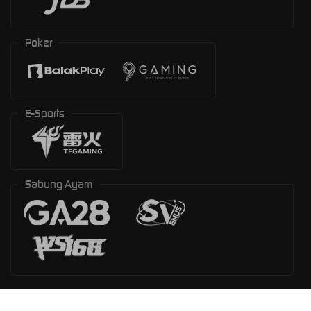
Poker
E-Sports
Sabung Ayam