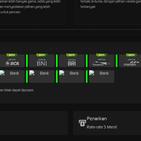
kan lebih banyak game, odds yang lebih
terbaik di dunia, dengan pilihan variasi g
 dan menyediakan pilihan yang lebih
terbanyak
untuk pemain.
an tidak dapat diproses
Penarikan
Rata-rata 5 Menit