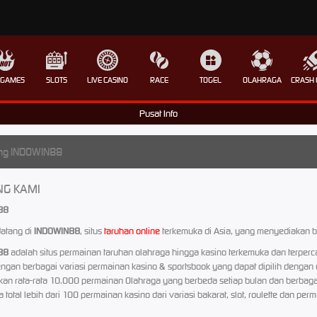
 GAMES
SLOTS
LIVE CASINO
RACE
TOGEL
OLAHRAGA
CRASH
Pusat Info
ng INDOWIN88
NG KAMI
88
atang di
INDOWIN88
, situs
taruhan online
terkemuka di Asia, yang menyediakan be
88
adalah situs permainan taruhan olahraga hingga kasino terkemuka dan terperc
engan berbagai variasi permainan kasino & sportsbook yang dapat dipilih dengan o
n rata-rata 10.000 permainan Olahraga yang berbeda setiap bulan dan berbagai
 total lebih dari 100 permainan kasino dari variasi bakarat, slot, roulette dan pe