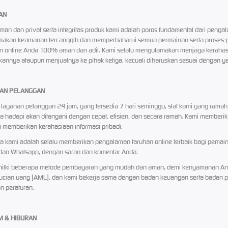
AN
an dan privat serta integritas produk kami adalah poros fundamental dari penga
akan keamanan tercanggih dan memperbaharui semua permainan serta proses-p
n online Anda 100% aman dan adil. Kami selalu mengutamakan menjaga kerahasia
nnya ataupun menjualnya ke pihak ketiga, kecuali diharuskan sesuai dengan yan
AN PELANGGAN
layanan pelanggan 24 jam, yang tersedia 7 hari seminggu, staf kami yang ram
 hadapi akan ditangani dengan cepat, efisien, dan secara ramah. Kami memberik
memberikan kerahasiaan informasi pribadi.
a kami adalah selalu memberikan pengalaman taruhan online terbaik bagi pemain
 dan Whatsapp, dengan saran dan komentar Anda.
ilki beberapa metode pembayaran yang mudah dan aman, demi kenyamanan Anda.
ucian uang (AML), dan kami bekerja sama dengan badan keuangan serta badan pe
n peraturan.
 & HIBURAN