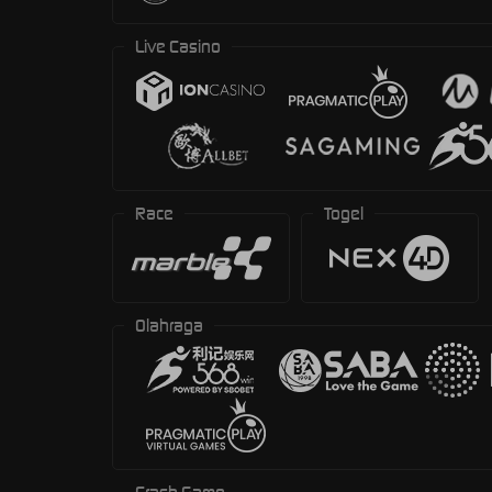
Live Casino
Race
Togel
Olahraga