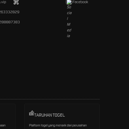
.vip
Facebook
263332829
288887383
TARUHAN TOGEL
haan
Platform togel yang menarik dari perusahan