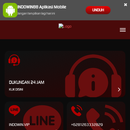
×
INDOWIN88 Aplikasi Mobile
UNDUH
Jangan tampilkan lagi hari ini
DUKUNGAN 24 JAM
KLIK DISINI
INDOWIN.VIP
+6281263332829