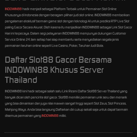
INDOWIN88
hadir menjadi sebagai Platform Terbaik untuk Permainan Slot Online
Khususnya di Indonesia dengan beragam pilihan judi slot online. INDOWIN88 memberikan
pengalaman eksklusif bermain game slot dengan teknologi AI untuk prediksi RTP Live Slot
paling Gacor Secara Akurat, Oleh karena itu menjadikan INDOWIN88 sebagai Link Slot Gacor
Hari ini terpecaya. Dalam segi pelayanan INDOWIN88 mempunyai dukungan Customer
Service Online 24 Jam setiap hari siap membantu serta menyediakan segala jenis
permainan taruhan online seperti Live Casino, Poker, Taruhan Judi Bola.
Daftar Slot88 Gacor Bersama
INDOWIN88 Khusus Server
Thailand
INDOWIN88 kini hadir sebagai salah satu Link Resmi Daftar Slot88 Server Thailand yang
banyak dicari oleh pencinta slot gacor. Slot88 memiliki permainan unik seru dan menarik
yang bisa dimainkan dan juga nilai maxwin sangat tinggi seperti Slot Zeus, Slot Princess,
Mahjong Ways. Anda bisa langsung Daftarkan diri cukup sekali saja untuk dapat bermain
disemua permainan yang
INDOWIN88
miliki.