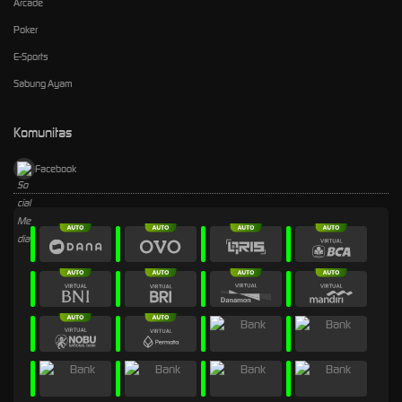
Arcade
Poker
E-Sports
Sabung Ayam
Komunitas
Facebook