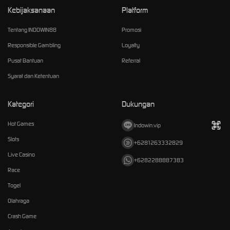
Kebijaksanaan
Platform
Tentang INDOWIN88
Promosi
Responsible Gambling
Loyalty
Pusat Bantuan
Referral
Syarat dan Ketentuan
Kategori
Dukungan
Hot Games
Indowin.vip
Slots
+6281263332829
Live Casino
+6282288887383
Race
Togel
Olahraga
Crash Game